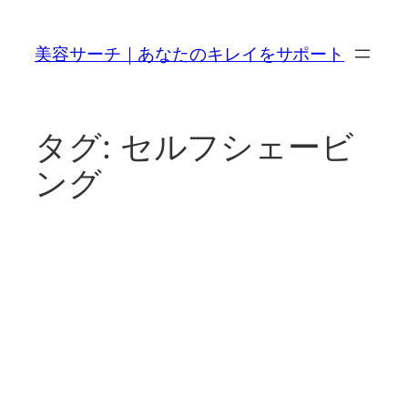
内
容
美容サーチ｜あなたのキレイをサポート
を
ス
キ
ッ
タグ:
セルフシェービ
プ
ング