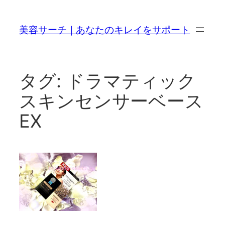
内
容
美容サーチ｜あなたのキレイをサポート
を
ス
キ
ッ
タグ:
ドラマティック
プ
スキンセンサーベース
EX