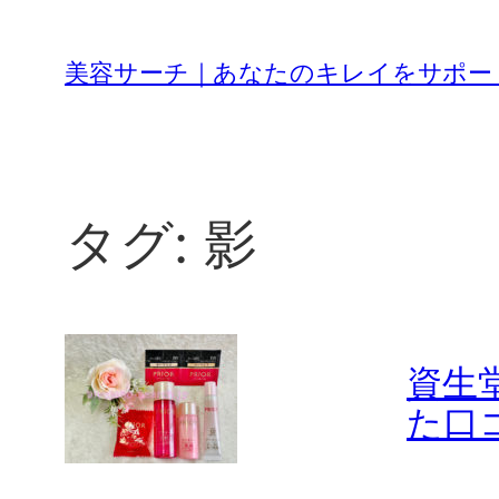
内
容
美容サーチ｜あなたのキレイをサポー
を
ス
キ
ッ
プ
タグ:
影
資生
た口