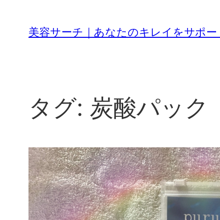
内
容
美容サーチ｜あなたのキレイをサポー
を
ス
キ
ッ
プ
タグ:
炭酸パック