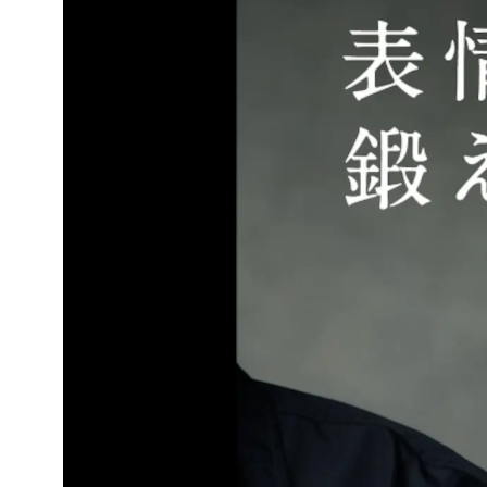
ZF
きる