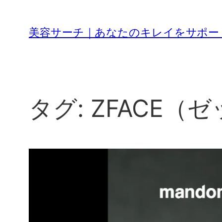
内
容
美容サーチ｜あなたのキレイをサポー
を
ス
キ
ッ
プ
タグ:
ZFACE（