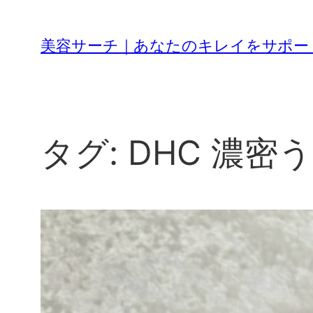
内
容
美容サーチ｜あなたのキレイをサポー
を
ス
キ
ッ
プ
タグ:
DHC 濃