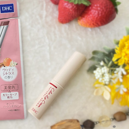
エベ・ブルべ可】DHC 濃密う
を試したレビュー