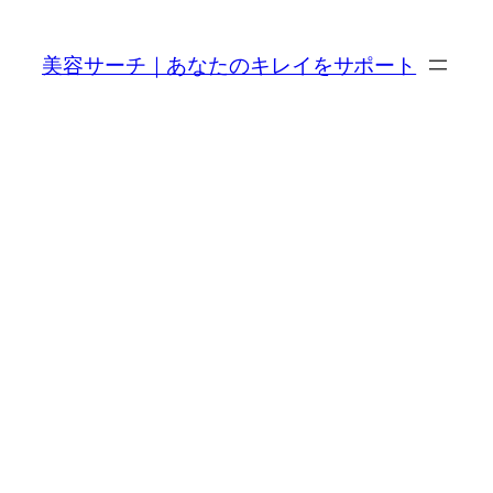
内
容
美容サーチ｜あなたのキレイをサポート
を
ス
キ
ッ
プ