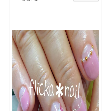
flicka＊nail