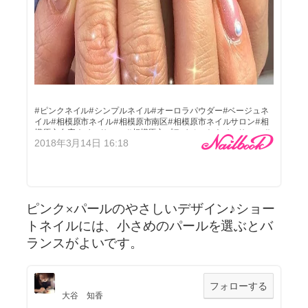
#ピンクネイル#シンプルネイル#オーロラパウダー#ベージュネ
イル#相模原市ネイル#相模原市南区#相模原市ネイルサロン#相
模原市自宅ネイルサロン #相模原市プライベートネイルサロン #
2018年3月14日 16:18
プライベートネイルサロン#自宅ネイルサロン
Instagram→nailroom.frontier
LINEID→frontiernail
メール✉→frontiernail@icloud.com
インスタもフォロー宜しくお願い致します（＾ν＾）
LINEから直接メッセージ頂いても大丈夫です(o^^o)
ピンク×パールのやさしいデザイン♪ショー
トネイルには、小さめのパールを選ぶとバ
ランスがよいです。
フォローする
大谷 知香