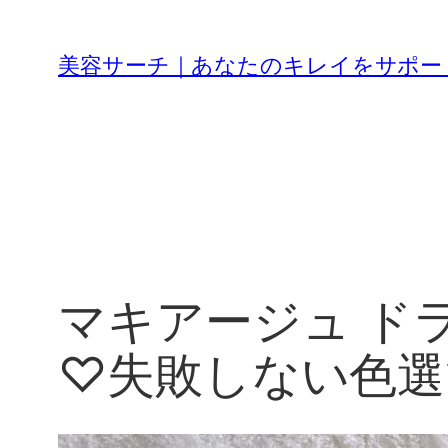
内
容
美容サーチ｜あなたのキレイをサポー
を
ス
キ
ッ
プ
マキアージュ ド
♡失敗しない色選