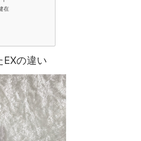
健在
たEXの違い