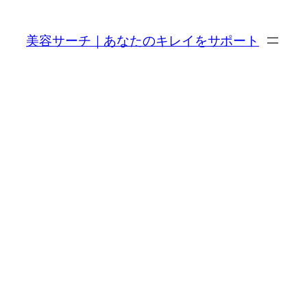
内
容
美容サーチ｜あなたのキレイをサポート
を
ス
キ
ッ
プ