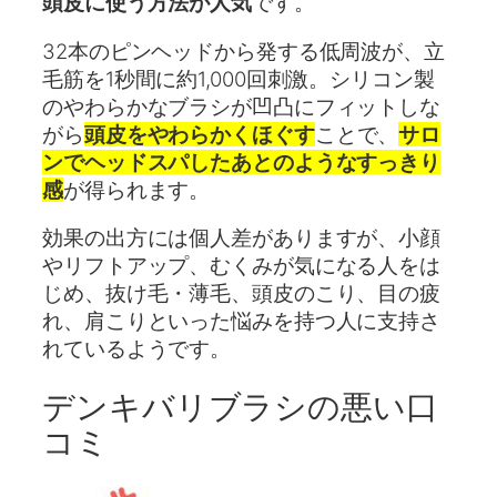
頭皮に使う方法が人気
です。
32本のピンヘッドから発する低周波が、立
毛筋を1秒間に約1,000回刺激。シリコン製
のやわらかなブラシが凹凸にフィットしな
がら
頭皮をやわらかくほぐす
ことで、
サロ
ンでヘッドスパしたあとのようなすっきり
感
が得られます。
効果の出方には個人差がありますが、小顔
やリフトアップ、むくみが気になる人をは
じめ、抜け毛・薄毛、頭皮のこり、目の疲
れ、肩こりといった悩みを持つ人に支持さ
れているようです。
デンキバリブラシの悪い口
コミ