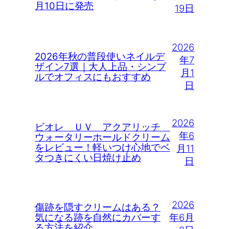
月10日に発売
19日
2026
2026年秋の普段使いネイルデ
年7
ザイン7選｜大人上品・シンプ
月1
ルでオフィスにもおすすめ
日
2026
ビオレ ＵＶ アクアリッチ
年6
ウォータリーホールドクリーム
をレビュー！軽いつけ心地でベ
月11
タつきにくい日焼け止め
日
2026
傷跡を隠すクリームはある？
年6月
気になる跡を自然にカバーす
る方法を紹介