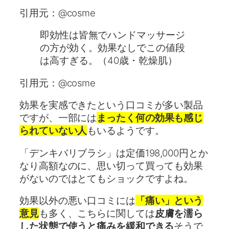
引用元：@cosme
即効性は皆無でハンドマッサージ
の方が効く。効果なしでこの値段
は高すぎる。（40歳・乾燥肌）
引用元：@cosme
効果を実感できたという口コミが多い製品
ですが、一部には
まったく何の効果も感じ
られていない人
もいるようです。
「デンキバリブラシ」は定価198,000円とか
なり高額なのに、思い切って買っても効果
がないのではとてもショックですよね。
効果以外の悪い口コミには
「痛い」という
意見
も多く、こちらに関しては
皮膚を濡ら
した状態で使うと痛みを緩和できる
そうで