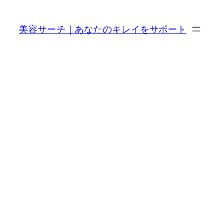
内
容
美容サーチ｜あなたのキレイをサポート
を
ス
キ
ッ
プ