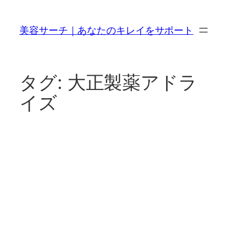
内
容
美容サーチ｜あなたのキレイをサポート
を
ス
キ
ッ
タグ:
大正製薬アドラ
プ
イズ