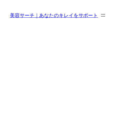
内
容
美容サーチ｜あなたのキレイをサポート
を
ス
キ
ッ
プ