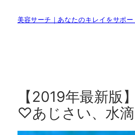
内
容
美容サーチ｜あなたのキレイをサポー
を
ス
キ
ッ
プ
【2019年最新
♡あじさい、水滴,e