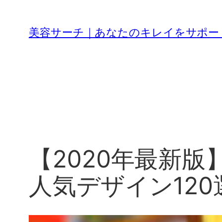
内
容
美容サーチ｜あなたのキレイをサポー
を
ス
キ
ッ
プ
【2020年最新
人気デザイン120