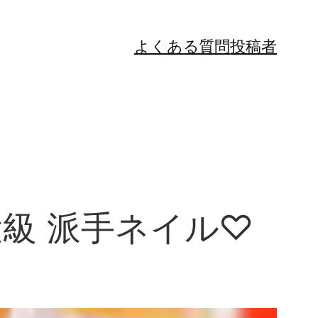
よくある質問
投稿者
役級 派手ネイル♡