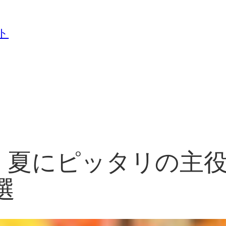
ト
版】夏にピッタリの主
選