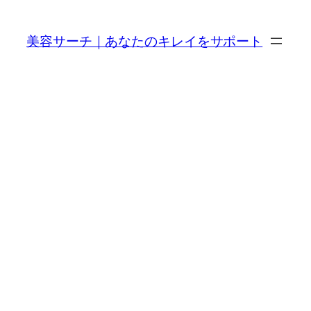
内
容
美容サーチ｜あなたのキレイをサポート
を
ス
キ
ッ
プ