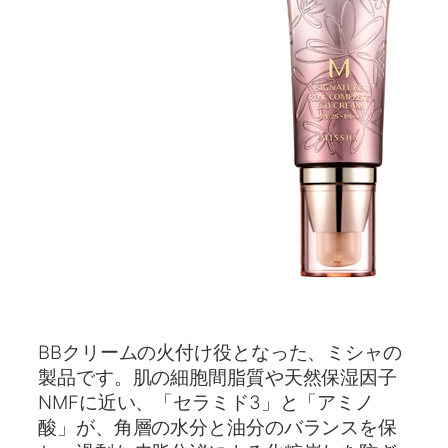
BBクリームの火付け役となった、ミシャの
製品です。肌の細胞間脂質や天然保湿因子
NMFに近い、「セラミド3」と「アミノ
酸」が、角層の水分と油分のバランスを保