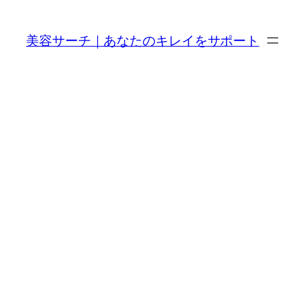
内
容
美容サーチ｜あなたのキレイをサポート
を
ス
キ
ッ
プ