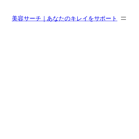
内
容
美容サーチ｜あなたのキレイをサポート
を
ス
キ
ッ
プ