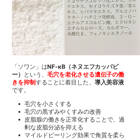
「ソワン」は
NF-κB（ネヌエフカッパビ
ー）
という、
毛穴を老化させる遺伝子の働
きを抑制
することに着目した、
導入美容液
です。
毛穴を小さくする
毛穴の黒ずみやくすみの改善
皮脂腺の働きを正常化することで、過
剰な皮脂分泌を抑える
マイルドピーリング効果で角質を柔ら