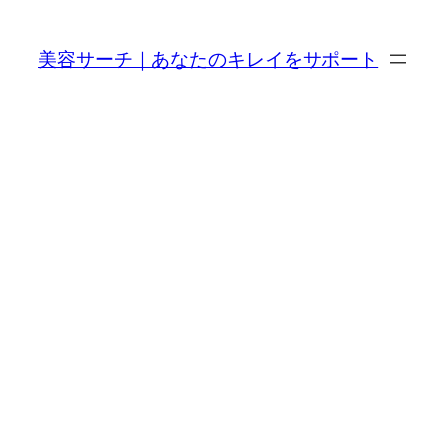
内
容
美容サーチ｜あなたのキレイをサポート
を
ス
キ
ッ
プ