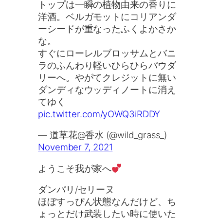
トップは一瞬の植物由来の香りに
洋酒。ベルガモットにコリアンダ
ーシードが重なったふくよかさか
な。
すぐにローレルブロッサムとバニ
ラのふんわり軽いひらひらパウダ
リーへ。やがてクレジットに無い
ダンディなウッディノートに消え
てゆく
pic.twitter.com/yOWQ3iRDDY
— 道草花@香水 (@wild_grass_)
November 7, 2021
ようこそ我が家へ
ダンパリ/セリーヌ
ほぼすっぴん状態なんだけど、ち
ょっとだけ武装したい時に使いた