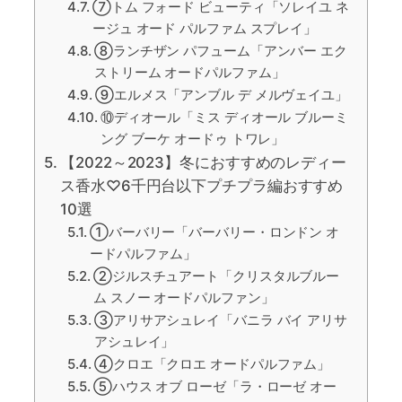
⑦トム フォード ビューティ「ソレイユ ネ
ージュ オード パルファム スプレイ」
⑧ランチザン パフューム「アンバー エク
ストリーム オードパルファム」
⑨エルメス「アンブル デ メルヴェイユ」
⑩ディオール「ミス ディオール ブルーミ
ング ブーケ オードゥ トワレ」
【2022～2023】冬におすすめのレディー
ス香水♡6千円台以下プチプラ編おすすめ
10選
①バーバリー「バーバリー・ロンドン オ
ードパルファム」
②ジルスチュアート「クリスタルブルー
ム スノー オードパルファン」
③アリサアシュレイ「バニラ バイ アリサ
アシュレイ」
④クロエ「クロエ オードパルファム」
⑤ハウス オブ ローゼ「ラ・ローゼ オー