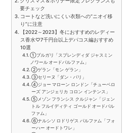
クリスマス＆ホリデー限定フレグランスも
要チェック
コートなど洗いにくい衣類への“ニオイ移
り”に注意
【2022～2023】冬におすすめのレディー
ス香水♡7千円台以上デパコス編おすすめ
10選
①ブルガリ「スプレンディダ ジャスミン
ノワール オードパルファム」
②ゲラン「モン ゲラン」
③セリーヌ「ダン・パリ」
④ジョー マローン ロンドン「チューベロ
ーズ アンジェリカ コロン インテンス」
⑤メゾン フランシス クルジャン「ジェン
トル フルイディティ ゴールド オードパル
ファム」
⑥ナルシソ ロドリゲス パルファム「フォ
ーハー オードトワレ」