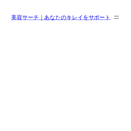
内
容
美容サーチ｜あなたのキレイをサポート
を
ス
キ
ッ
プ