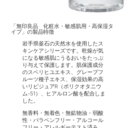
「無印良品 化粧水・敏感肌用・高保湿タ
イプ」の製品特徴
岩手県釜石の天然水を使用したス
キンケアシリーズです。乾燥が気
になる敏感肌にうるおいをたっぷ
り与えて保護します。肌保護成分
のスベリヒユエキス、グレープフ
ルーツ種子エキス、保湿効果の高
いリピジュアR（ポリクオタニウ
ム-51）、ヒアルロン酸を配合しま
した。
無香料・無着色・無鉱物油・弱酸
性・パラベンフリー・アルコール
フリー・アレルギーテスト済み