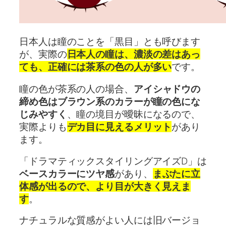
日本人は瞳のことを「黒目」とも呼びます
が、実際の
日本人の瞳は、濃淡の差はあっ
ても、正確には茶系の色の人が多い
です。
瞳の色が茶系の人の場合、
アイシャドウの
締め色はブラウン系のカラーが瞳の色にな
じみやすく
、瞳の境目が曖昧になるので、
実際よりも
デカ目に見えるメリット
があり
ます。
「ドラマティックスタイリングアイズD」は
ベースカラーにツヤ感
があり、
まぶたに立
体感が出るので、より目が大きく見えま
す
。
ナチュラルな質感がよい人には旧バージョ