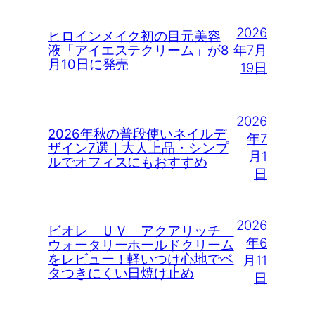
2026
ヒロインメイク初の目元美容
年7月
液「アイエステクリーム」が8
月10日に発売
19日
2026
2026年秋の普段使いネイルデ
年7
ザイン7選｜大人上品・シンプ
月1
ルでオフィスにもおすすめ
日
2026
ビオレ ＵＶ アクアリッチ
年6
ウォータリーホールドクリーム
をレビュー！軽いつけ心地でベ
月11
タつきにくい日焼け止め
日