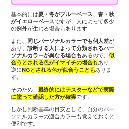
基本的には
夏・冬がブルーベース
、
春・秋
がイエローベース
ですが、人によって多少
の例外が生じる場合もあります。
また、
同じパーソナルカラーでも個人差
が
あり、
診断する人によって分類されるパー
ソナルカラーが異なる場合も
あるので、
似
合うとされる色がイマイチの場合も
あり、
逆に
NGとされる色が似合うことも
ありま
す。
そのため、
最終的にはテスターなどで実際
に塗って確認した方が確実
です。
しかし判断基準の目安として、自分のパー
ソナルカラーの適合カラーも覚えておくと
便利です。