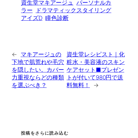
資生堂マキアージュ
パーソナルカ
ラー
ドラマティックスタイリング
アイズD
瞳色診断
←
マキアージュの
資生堂レシピスト｜化
下地で肌荒れや毛穴
粧水・美容液のスキン
を隠したい。カバー
ケアセット■プレゼン
力重視ならどの種類
トが付いて980円で送
を選ぶべき？
料無料！
→
投稿をさらに読み込む