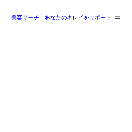
内
容
美容サーチ｜あなたのキレイをサポート
を
ス
キ
ッ
プ