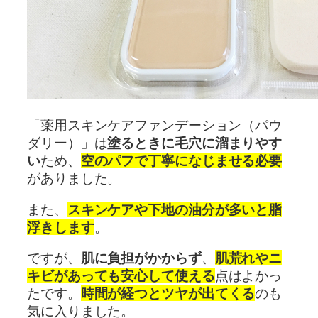
「薬用スキンケアファンデーション（パウ
ダリー）」は
塗るときに毛穴に溜まりやす
い
ため、
空のパフで丁寧になじませる必要
がありました。
また、
スキンケアや下地の油分が多いと脂
浮きします
。
ですが、
肌に負担がかからず
、
肌荒れやニ
キビがあっても安心して使える
点はよかっ
たです。
時間が経つとツヤが出てくる
のも
気に入りました。