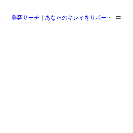
内
容
美容サーチ｜あなたのキレイをサポート
を
ス
キ
ッ
プ