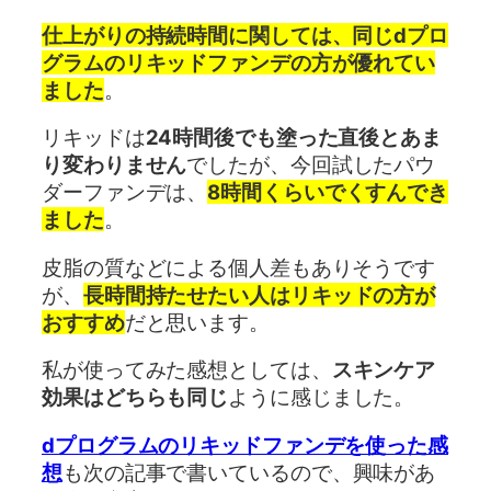
仕上がりの持続時間に関しては、同じdプロ
グラムのリキッドファンデの方が優れてい
ました
。
リキッドは
24時間後でも塗った直後とあま
り変わりません
でしたが、今回試したパウ
ダーファンデは、
8時間くらいでくすんでき
ました
。
皮脂の質などによる個人差もありそうです
が、
長時間持たせたい人はリキッドの方が
おすすめ
だと思います。
私が使ってみた感想としては、
スキンケア
効果はどちらも同じ
ように感じました。
dプログラムのリキッドファンデを使った感
想
も次の記事で書いているので、興味があ