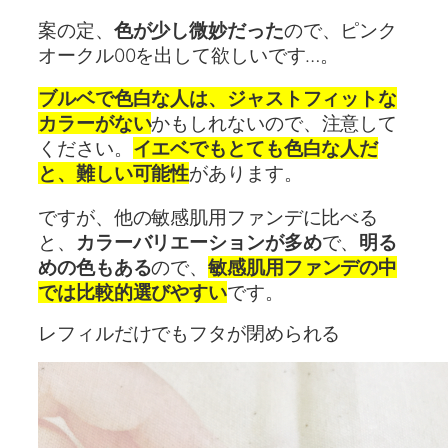
案の定、
色が少し微妙だった
ので、ピンク
オークル00を出して欲しいです…。
ブルベで色白な人は、ジャストフィットな
カラーがない
かもしれないので、注意して
ください。
イエベでもとても色白な人だ
と、難しい可能性
があります。
ですが、他の敏感肌用ファンデに比べる
と、
カラーバリエーションが多め
で、
明る
めの色もある
ので、
敏感肌用ファンデの中
では比較的選びやすい
です。
レフィルだけでもフタが閉められる