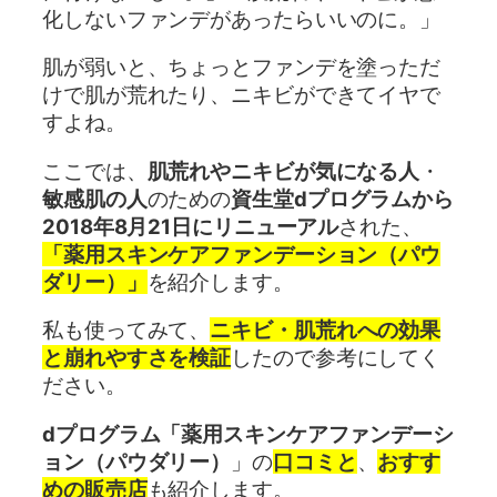
化しないファンデがあったらいいのに。」
肌が弱いと、ちょっとファンデを塗っただ
けで肌が荒れたり、ニキビができてイヤで
すよね。
ここでは、
肌荒れやニキビが気になる人
・
敏感肌の人
のための
資生堂dプログラムから
2018年8月21日にリニューアル
された、
「薬用スキンケアファンデーション（パウ
ダリー）」
を紹介します。
私も使ってみて、
ニキビ・肌荒れへの効果
と崩れやすさを検証
したので参考にしてく
ださい。
dプログラム「薬用スキンケアファンデーシ
ョン（パウダリー）
」の
口コミと
、
おすす
めの販売店
も紹介します。