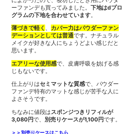
ーファンデも買ってみました。
下地はdプロ
グラムの下地を合わせています
。
薄づきで軽く
、
カバー力はパウダーファン
デーションとしては普通
です。ナチュラル
メイクが好きな人にちょうどよい感じだと
思います。
エアリーな使用感
で、皮膚呼吸を妨げる感
じもないです。
仕上がりは
セミマットな質感
で、パウダー
ファンデ特有のマットな感じが苦手な人に
よさそうです。
ちなみに値段は
スポンジつきリフィルが
3,080円
で、
別売りケースが1,100円
です。
＞＞別売りケースはこちら