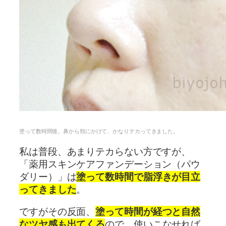
塗って数時間後。鼻から頬にかけて、かなりテカってきました。
私は普段、あまりテカらない方ですが、
「薬用スキンケアファンデーション（パウ
ダリー）」は
塗って数時間で脂浮きが目立
ってきました
。
ですがその反面、
塗って時間が経つと自然
なツヤ感も出てくる
ので、使いこなせれば